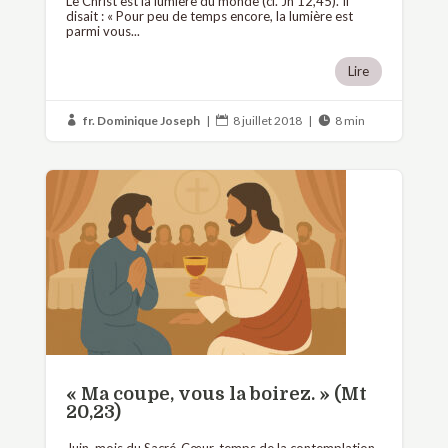
Le Christ est la lumière du monde (cf. Jn 12,45). Il
disait : « Pour peu de temps encore, la lumière est
parmi vous...
Lire
fr. Dominique Joseph
|
8 juillet 2018
|
8 min



« Ma coupe, vous la boirez. » (Mt
20,23)