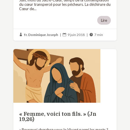
Juin, mois du Sacré-Cœur, temps de la contemplation
du cœur transpercé pour les pécheurs. La déchirure du
Cœur de...
Lire
fr. Dominique Joseph
|
9 juin 2018
|
7 min



« Femme, voici ton fils. » (Jn
19,26)
« Pourquoi cherchez-vous le Vivant parmi les morts ?