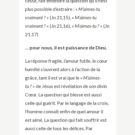
cesse, fait entendre la question qu’il n’est
plus possible d’extraire : «
M’aimes-tu
vraiment ?
» (Jn 21,15), «
M’aimes-tu
vraiment ?
» (Jn 21,16), «
M’aimes-tu ?
» (Jn
21,17)
… pour nous, il est puissance de Dieu.
La réponse fragile, l’amour futile, le cœur
humilié s’ouvrent alors à l’action de la
grâce, tant il est vrai que le «
M’aimes-
tu ?
» de Jésus est révélation de son divin
Cœur. La question qui blesse est aussi
celle qui guérit. Par le langage de la croix,
l’homme connaît enfin de quel amour il
est aimé. La question qui fait souffrir est
aussi celle de tous les délices. Par