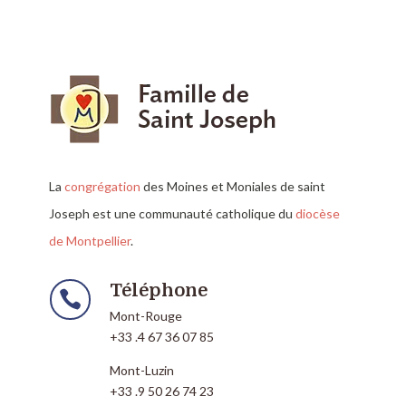
La
congrégation
des Moines et Moniales de saint
Joseph est une communauté catholique du
diocèse
de Montpellier
.
Téléphone

Mont-Rouge
+33 .4 67 36 07 85
Mont-Luzin
+33 .9 50 26 74 23