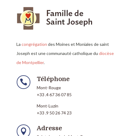
La
congrégation
des Moines et Moniales de saint
Joseph est une communauté catholique du
diocèse
de Montpellier
.
Téléphone

Mont-Rouge
+33 .4 67 36 07 85
Mont-Luzin
+33 .9 50 26 74 23
Adresse
