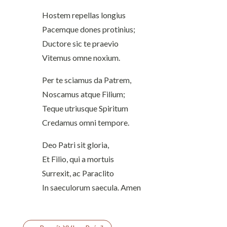
Hostem repellas longius
Pacemque dones protinius;
Ductore sic te praevio
Vitemus omne noxium.
Per te sciamus da Patrem,
Noscamus atque Filium;
Teque utriusque Spiritum
Credamus omni tempore.
Deo Patri sit gloria,
Et Filio, qui a mortuis
Surrexit, ac Paraclito
In saeculorum saecula. Amen