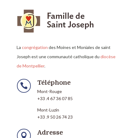
La
congrégation
des Moines et Moniales de saint
Joseph est une communauté catholique du
diocèse
de Montpellier
.
Téléphone

Mont-Rouge
+33 .4 67 36 07 85
Mont-Luzin
+33 .9 50 26 74 23
Adresse
