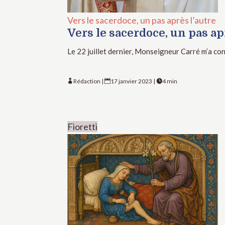
Vers le sacerdoce, un pas après l’autre
Vers le sacerdoce, un pas ap
Le 22 juillet dernier, Monseigneur Carré m’a conf
Rédaction
|
17 janvier 2023
|
4 min



Fioretti