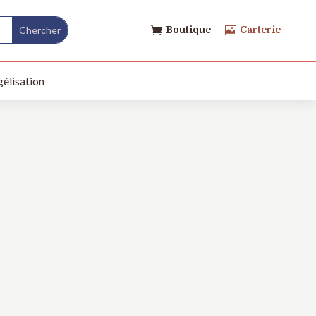
Boutique
Carterie


élisation