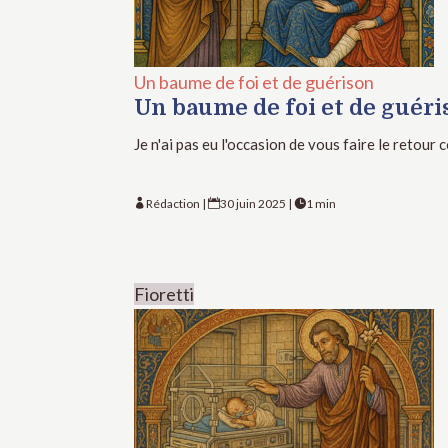
Un baume de foi et de guérison
Un baume de foi et de guér
Je n'ai pas eu l'occasion de vous faire le retour co
Rédaction
|
30 juin 2025
|
1 min



Fioretti