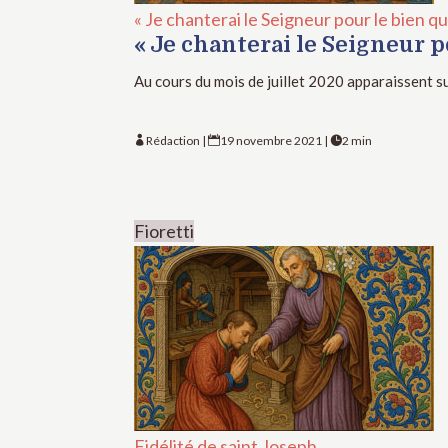
« Je chanterai le Seigneur pour le bien qu’i
« Je chanterai le Seigneur pou
Au cours du mois de juillet 2020 apparaissent su
Rédaction
|
19 novembre 2021
|
2 min



Fioretti
Fidélité de saint Joseph