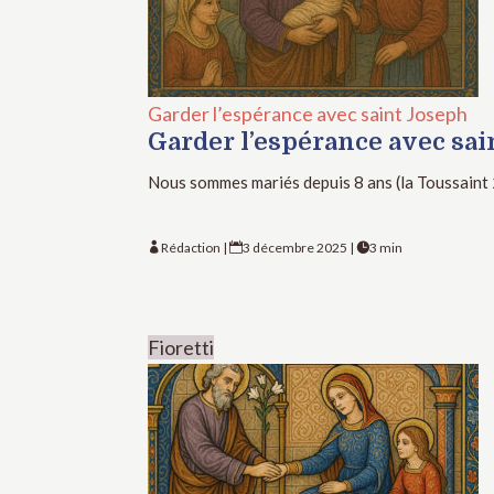
Garder l’espérance avec saint Joseph
Garder l’espérance avec sa
Nous sommes mariés depuis 8 ans (la Toussaint 201
Rédaction
|
3 décembre 2025
|
3 min



Fioretti