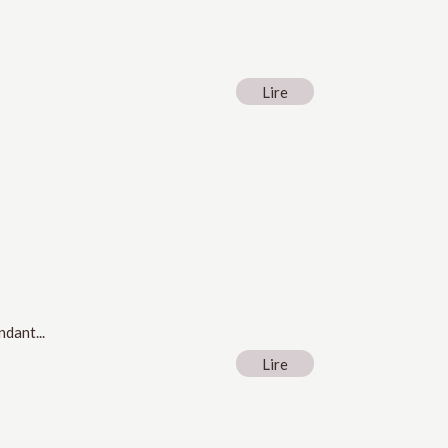
Lire
dant...
Lire