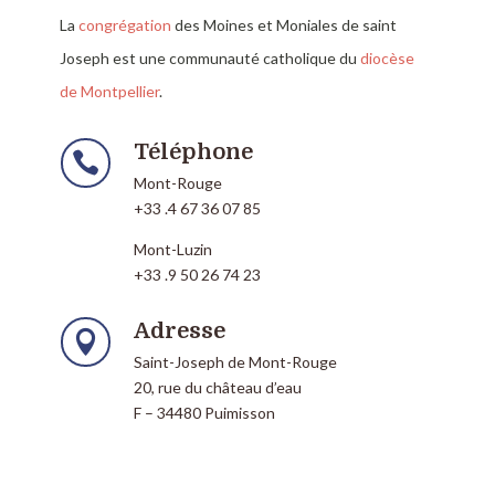
La
congrégation
des Moines et Moniales de saint
Joseph est une communauté catholique du
diocèse
de Montpellier
.
Téléphone

Mont-Rouge
+33 .4 67 36 07 85
Mont-Luzin
+33 .9 50 26 74 23
Adresse

Saint-Joseph de Mont-Rouge
20, rue du château d’eau
F – 34480 Puimisson