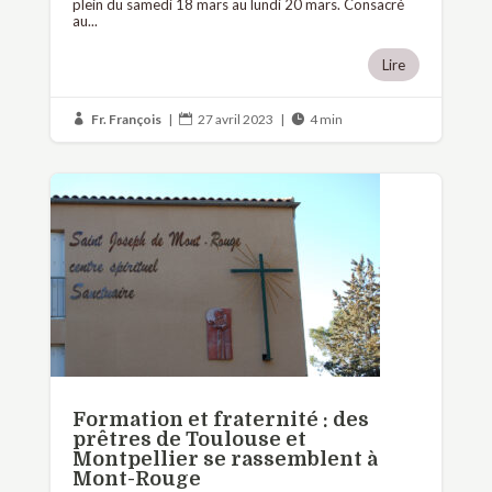
plein du samedi 18 mars au lundi 20 mars. Consacré
au...
Lire
Fr. François
|
27 avril 2023
|
4 min



Formation et fraternité : des
prêtres de Toulouse et
Montpellier se rassemblent à
Mont-Rouge