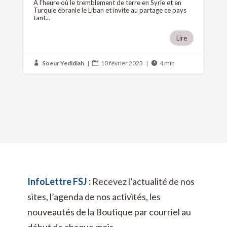
À l’heure où le tremblement de terre en Syrie et en
Turquie ébranle le Liban et invite au partage ce pays
tant...
Lire
Soeur Yedidiah
|
10 février 2023
|
4 min



InfoLettre FSJ :
Recevez l’actualité de nos
sites, l’agenda de nos activités, les
nouveautés de la Boutique par courriel au
début de chaque mois.