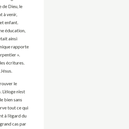
e de Dieu, le
 à venir,
t enfant.
une éducation,
tait ainsi
binique rapporte
rpentier ».
les écritures.
 Jésus.
rouver le
 L’éloge n’est
le bien sans
erve tout ce qui
nt à l’égard du
 grand cas par