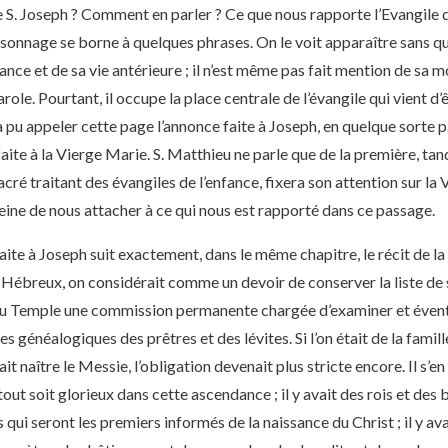
 Joseph ? Comment en parler ? Ce que nous rapporte l’Evangile 
sonnage se borne à quelques phrases. On le voit apparaître sans qu
sance et de sa vie antérieure ; il n’est même pas fait mention de sa m
arole. Pourtant, il occupe la place centrale de l’évangile qui vient d
a pu appeler cette page l’annonce faite à Joseph, en quelque sorte p
faite à la Vierge Marie. S. Matthieu ne parle que de la première, tand
acré traitant des évangiles de l’enfance, fixera son attention sur la V
eine de nous attacher à ce qui nous est rapporté dans ce passage.
e à Joseph suit exactement, dans le même chapitre, le récit de la
 Hébreux, on considérait comme un devoir de conserver la liste de s
u Temple une commission permanente chargée d’examiner et éven
stes généalogiques des prêtres et des lévites. Si l’on était de la famil
it naître le Messie, l’obligation devenait plus stricte encore. Il s’en
ut soit glorieux dans cette ascendance ; il y avait des rois et des 
ui seront les premiers informés de la naissance du Christ ; il y ava