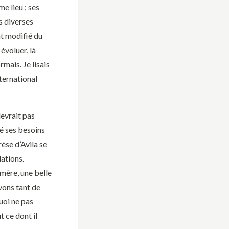
e lieu ; ses
s diverses
nt modifié du
évoluer, là
mais. Je lisais
ternational
devrait pas
ié ses besoins
èse d’Avila se
dations.
 mère, une belle
vons tant de
uoi ne pas
t ce dont il