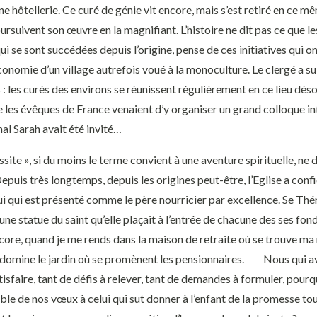
ne hôtellerie. Ce curé de génie vit encore, mais s’est retiré en ce mêm
rsuivent son œuvre en la magnifiant. L’histoire ne dit pas ce que le
ui se sont succédées depuis l’origine, pense de ces initiatives qui o
économie d’un village autrefois voué à la monoculture. Le clergé a su 
: les curés des environs se réunissent régulièrement en ce lieu désor
les évêques de France venaient d’y organiser un grand colloque in
nal Sarah avait été invité…
e », si du moins le terme convient à une aventure spirituelle, ne 
epuis très longtemps, depuis les origines peut-être, l’Eglise a conf
ui qui est présenté comme le père nourricier par excellence. Se Thér
une statue du saint qu’elle plaçait à l’entrée de chacune des ses fon
core, quand je me rends dans la maison de retraite où se trouve ma
 domine le jardin où se promènent les pensionnaires. Nous qui a
tisfaire, tant de défis à relever, tant de demandes à formuler, pourq
ble de nos vœux à celui qui sut donner à l’enfant de la promesse tou