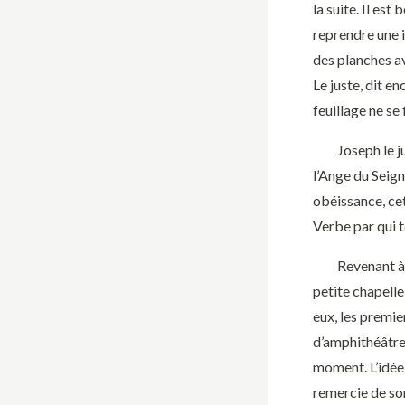
la suite. Il est
reprendre une 
des planches av
Le juste, dit e
feuillage ne se 
Joseph le juste 
l’Ange du Seign
obéissance, cet
Verbe par qui to
Revenant à not
petite chapelle
eux, les premier
d’amphithéâtre 
moment. L’idée 
remercie de son