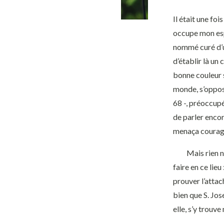
Il était une fo
occupe mon espr
nommé curé d’un
d’établir là un
bonne couleur s
monde, s’opposa
68 -, préoccupé
de parler encore
menaça courageu
Mais rien n’y f
faire en ce lie
prouver l’attac
bien que S. Jos
elle, s’y trouv