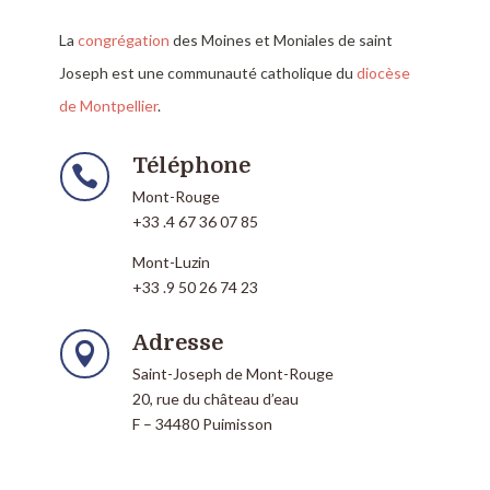
La
congrégation
des Moines et Moniales de saint
Joseph est une communauté catholique du
diocèse
de Montpellier
.
Téléphone

Mont-Rouge
+33 .4 67 36 07 85
Mont-Luzin
+33 .9 50 26 74 23
Adresse

Saint-Joseph de Mont-Rouge
20, rue du château d’eau
F – 34480 Puimisson