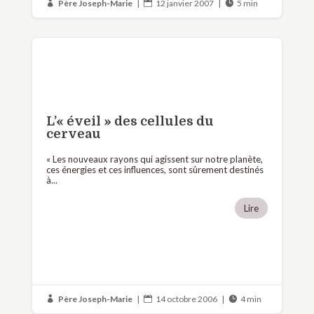
Père Joseph-Marie
|
12 janvier 2007
|
5 min



L’« éveil » des cellules du
cerveau
« Les nouveaux rayons qui agissent sur notre planète,
ces énergies et ces influences, sont sûrement destinés
à...
Lire
Père Joseph-Marie
|
14 octobre 2006
|
4 min


