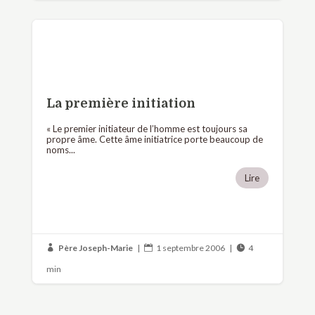
La première initiation
« Le premier initiateur de l’homme est toujours sa
propre âme. Cette âme initiatrice porte beaucoup de
noms...
Lire
Père Joseph-Marie
|
1 septembre 2006
|
4



min