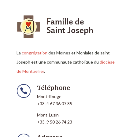
La
congrégation
des Moines et Moniales de saint
Joseph est une communauté catholique du
diocèse
de Montpellier
.
Téléphone

Mont-Rouge
+33 .4 67 36 07 85
Mont-Luzin
+33 .9 50 26 74 23