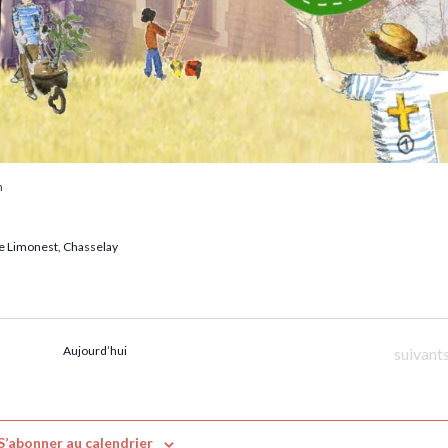
n
e Limonest, Chasselay
Aujourd’hui
Évènem
suivant
S’abonner au calendrier