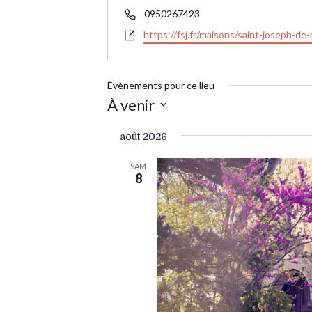
Téléphone
0950267423
Site
https://fsj.fr/maisons/saint-joseph-de-
web
Évènements pour ce lieu
À venir
Sélectionnez
août 2026
une
date.
SAM
8