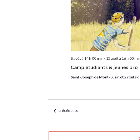
8 août à 14 h 00 min
-
15 août à 16 h 00 mi
Camp étudiants & jeunes pro
Saint-Joseph de Mont-Luzin
682 route d
Évènements
précédents