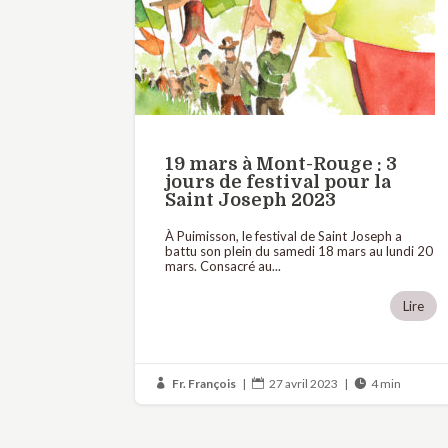
19 mars à Mont-Rouge : 3
jours de festival pour la
Saint Joseph 2023
À Puimisson, le festival de Saint Joseph a
battu son plein du samedi 18 mars au lundi 20
mars. Consacré au...
Lire
Fr. François
|
27 avril 2023
|
4 min


