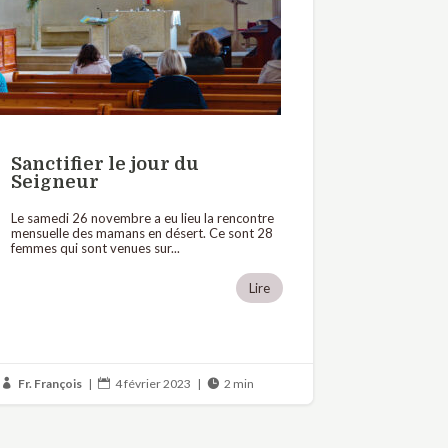
Sanctifier le jour du
Seigneur
Le samedi 26 novembre a eu lieu la rencontre
mensuelle des mamans en désert. Ce sont 28
femmes qui sont venues sur...
Lire
Fr. François
|
4 février 2023
|
2 min


