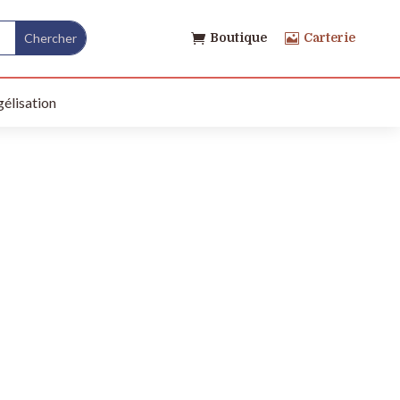
Boutique
Carterie


élisation