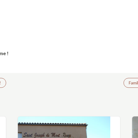
me !
!
Fami