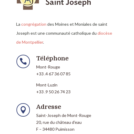
La
congrégation
des Moines et Moniales de saint
Joseph est une communauté catholique du
diocèse
de Montpellier
.
Téléphone

Mont-Rouge
+33 .4 67 36 07 85
Mont-Luzin
+33 .9 50 26 74 23
Adresse

Saint-Joseph de Mont-Rouge
20, rue du château d’eau
F – 34480 Puimisson