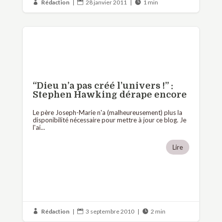
Rédaction
|
28 janvier 2011
|
1 min



“Dieu n’a pas créé l’univers !” :
Stephen Hawking dérape encore
Le père Joseph-Marie n'a (malheureusement) plus la
disponibilité nécessaire pour mettre à jour ce blog. Je
l'ai...
Lire
Rédaction
|
3 septembre 2010
|
2 min


