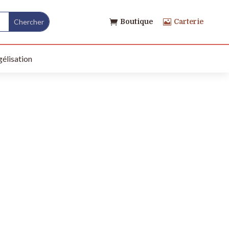
Boutique
Carterie


élisation