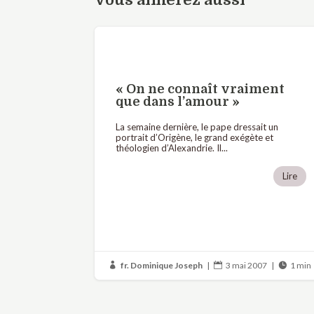
« On ne connaît vraiment
que dans l’amour »
La semaine dernière, le pape dressait un
portrait d’Origène, le grand exégète et
théologien d’Alexandrie. Il...
Lire
fr. Dominique Joseph
|
3 mai 2007
|
1 min


