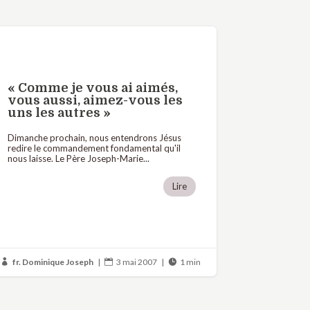
« Comme je vous ai aimés,
vous aussi, aimez-vous les
uns les autres »
Dimanche prochain, nous entendrons Jésus
redire le commandement fondamental qu'il
nous laisse. Le Père Joseph-Marie...
Lire
fr. Dominique Joseph
|
3 mai 2007
|
1 min


