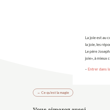
La joie est au 
la joie, les ré
Le père Joseph-
joie», à mieux 
–
Entrer dans la
←
Ce qu'est la magie
Vous aimerez aussi