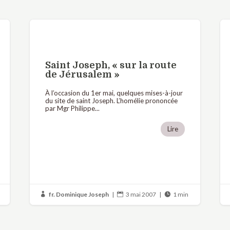
Saint Joseph, « sur la route
de Jérusalem »
À l’occasion du 1er mai, quelques mises-à-jour
du site de saint Joseph. L’homélie prononcée
par Mgr Philippe...
Lire
fr. Dominique Joseph
|
3 mai 2007
|
1 min


