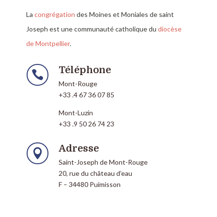
La
congrégation
des Moines et Moniales de saint
Joseph est une communauté catholique du
diocèse
de Montpellier
.
Téléphone

Mont-Rouge
+33 .4 67 36 07 85
Mont-Luzin
+33 .9 50 26 74 23
Adresse

Saint-Joseph de Mont-Rouge
20, rue du château d’eau
F – 34480 Puimisson