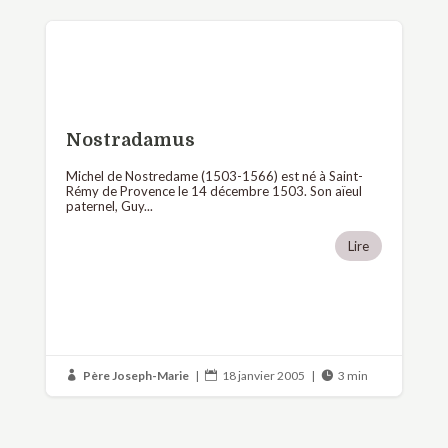
Nostradamus
Michel de Nostredame (1503-1566) est né à Saint-
Rémy de Provence le 14 décembre 1503. Son aïeul
paternel, Guy...
Lire
Père Joseph-Marie
|
18 janvier 2005
|
3 min


