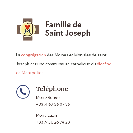
La
congrégation
des Moines et Moniales de saint
Joseph est une communauté catholique du
diocèse
de Montpellier
.
Téléphone

Mont-Rouge
+33 .4 67 36 07 85
Mont-Luzin
+33 .9 50 26 74 23