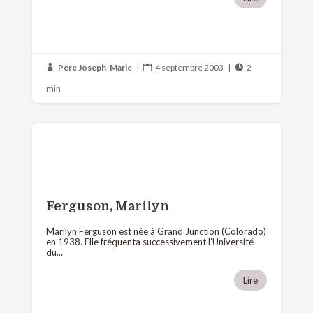
Père Joseph-Marie
|
4 septembre 2003
|
2



min
Ferguson, Marilyn
Marilyn Ferguson est née à Grand Junction (Colorado)
en 1938. Elle fréquenta successivement l’Université
du...
Lire