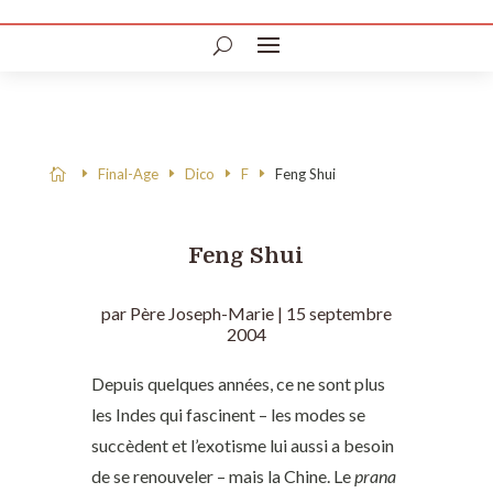
Final-Age
Dico
F
Feng Shui

Feng Shui
par
Père Joseph-Marie
|
15 septembre
2004
Depuis quelques années, ce ne sont plus
les Indes qui fascinent – les modes se
succèdent et l’exotisme lui aussi a besoin
de se renouveler – mais la Chine. Le
prana