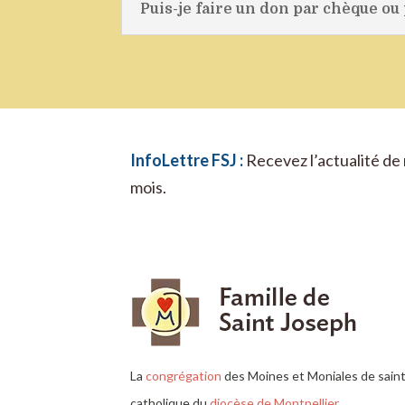
Puis-je faire un don par chèque ou
InfoLettre FSJ :
Recevez l’actualité de 
mois.
La
congrégation
des Moines et Moniales de sai
catholique du
diocèse de Montpellier
.