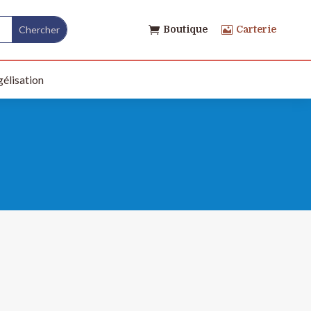
Boutique
Carterie


élisation