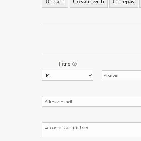
Un café
Un sandwich
Un repas
Titre