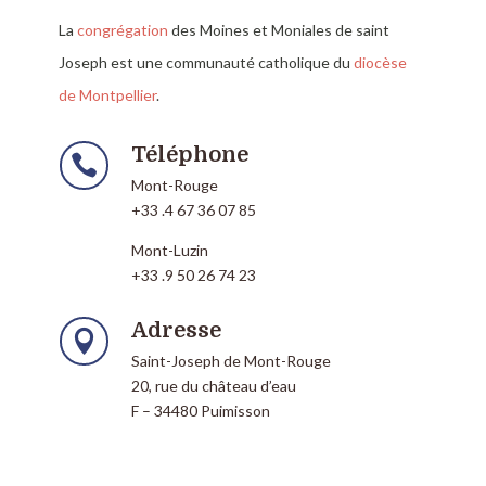
La
congrégation
des Moines et Moniales de saint
Joseph est une communauté catholique du
diocèse
de Montpellier
.
Téléphone

Mont-Rouge
+33 .4 67 36 07 85
Mont-Luzin
+33 .9 50 26 74 23
Adresse

Saint-Joseph de Mont-Rouge
20, rue du château d’eau
F – 34480 Puimisson