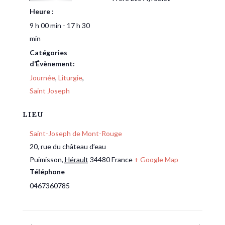
Heure :
9 h 00 min - 17 h 30
min
Catégories
d’Évènement:
Journée
,
Liturgie
,
Saint Joseph
LIEU
Saint-Joseph de Mont-Rouge
20, rue du château d’eau
Puimisson
,
Hérault
34480
France
+ Google Map
Téléphone
0467360785