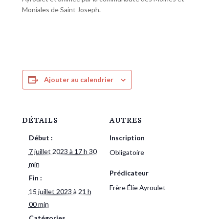
Moniales de Saint Joseph.
Ajouter au calendrier
DÉTAILS
AUTRES
Début :
Inscription
7 juillet 2023 à 17 h 30
Obligatoire
min
Prédicateur
Fin :
Frère Élie Ayroulet
15 juillet 2023 à 21 h
00 min
Catégories