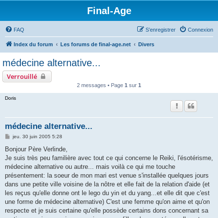
Final-Age
FAQ
S’enregistrer
Connexion
Index du forum
Les forums de final-age.net
Divers
médecine alternative...
Verrouillé
2 messages • Page
1
sur
1
Doris
médecine alternative...
M
jeu. 30 juin 2005 5:28
e
s
Bonjour Père Verlinde,
s
Je suis très peu familière avec tout ce qui concerne le Reiki, l'ésotérisme,
a
g
médecine alternative ou autre... mais voilà ce qui me touche
e
présentement: la soeur de mon mari est venue s'installée quelques jours
dans une petite ville voisine de la nôtre et elle fait de la relation d'aide (et
les reçus qu'elle donne ont le lego du yin et du yang...et elle dit que c'est
une forme de médecine alternative) C'est une femme qu'on aime et qu'on
respecte et je suis certaine qu'elle possède certains dons concernant sa