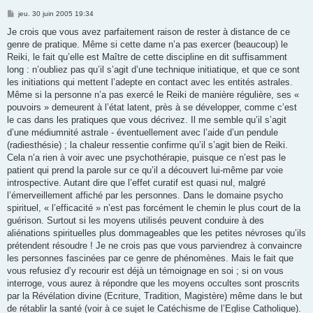
M
jeu. 30 juin 2005 19:34
e
s
Je crois que vous avez parfaitement raison de rester à distance de ce
s
genre de pratique. Même si cette dame n’a pas exercer (beaucoup) le
a
g
Reiki, le fait qu’elle est Maître de cette discipline en dit suffisamment
e
long : n’oubliez pas qu’il s’agit d’une technique initiatique, et que ce sont
les initiations qui mettent l’adepte en contact avec les entités astrales.
Même si la personne n’a pas exercé le Reiki de manière régulière, ses «
pouvoirs » demeurent à l’état latent, près à se développer, comme c’est
le cas dans les pratiques que vous décrivez. Il me semble qu’il s’agit
d’une médiumnité astrale - éventuellement avec l’aide d’un pendule
(radiesthésie) ; la chaleur ressentie confirme qu’il s’agit bien de Reiki.
Cela n’a rien à voir avec une psychothérapie, puisque ce n’est pas le
patient qui prend la parole sur ce qu’il a découvert lui-même par voie
introspective. Autant dire que l’effet curatif est quasi nul, malgré
l’émerveillement affiché par les personnes. Dans le domaine psycho
spirituel, « l’efficacité » n’est pas forcément le chemin le plus court de la
guérison. Surtout si les moyens utilisés peuvent conduire à des
aliénations spirituelles plus dommageables que les petites névroses qu’ils
prétendent résoudre ! Je ne crois pas que vous parviendrez à convaincre
les personnes fascinées par ce genre de phénomènes. Mais le fait que
vous refusiez d’y recourir est déjà un témoignage en soi ; si on vous
interroge, vous aurez à répondre que les moyens occultes sont proscrits
par la Révélation divine (Ecriture, Tradition, Magistère) même dans le but
de rétablir la santé (voir à ce sujet le Catéchisme de l’Eglise Catholique).