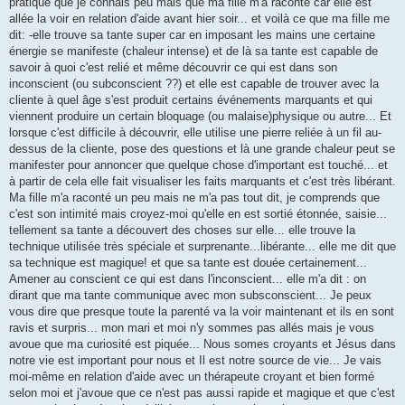
pratique que je connais peu mais que ma fille m'a raconté car elle est
allée la voir en relation d'aide avant hier soir... et voilà ce que ma fille me
dit: -elle trouve sa tante super car en imposant les mains une certaine
énergie se manifeste (chaleur intense) et de là sa tante est capable de
savoir à quoi c'est relié et même découvrir ce qui est dans son
inconscient (ou subconscient ??) et elle est capable de trouver avec la
cliente à quel âge s'est produit certains événements marquants et qui
viennent produire un certain bloquage (ou malaise)physique ou autre... Et
lorsque c'est difficile à découvrir, elle utilise une pierre reliée à un fil au-
dessus de la cliente, pose des questions et là une grande chaleur peut se
manifester pour annoncer que quelque chose d'important est touché... et
à partir de cela elle fait visualiser les faits marquants et c'est très libérant.
Ma fille m'a raconté un peu mais ne m'a pas tout dit, je comprends que
c'est son intimité mais croyez-moi qu'elle en est sortié étonnée, saisie...
tellement sa tante a découvert des choses sur elle... elle trouve la
technique utilisée très spéciale et surprenante...libérante... elle me dit que
sa technique est magique! et que sa tante est douée certainement...
Amener au conscient ce qui est dans l'inconscient... elle m'a dit : on
dirant que ma tante communique avec mon subsconscient... Je peux
vous dire que presque toute la parenté va la voir maintenant et ils en sont
ravis et surpris... mon mari et moi n'y sommes pas allés mais je vous
avoue que ma curiosité est piquée... Nous somes croyants et Jésus dans
notre vie est important pour nous et Il est notre source de vie... Je vais
moi-même en relation d'aide avec un thérapeute croyant et bien formé
selon moi et j'avoue que ce n'est pas aussi rapide et magique et que c'est