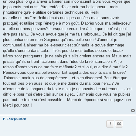
un peu plus long à arriver à libérer son inconscient alors vous voyez que
je pourrais moi aussi être tentée d'aller voir ma belle-soeur... mais
j'intuitionne qu'elle utilise certaines techniques du Reiki
(car elle est maître Reiki depuis quelques années mais sans avoir
pratiqué) et utilise trop l'énergie à mon goût. D'après vous ma belle-soeur
a-t-elle certains pouvoirs? Lorsque je veux dire à fille que ce n'est peut-
être pas sain... Je vous avoue que je me fais rabrouer... Je lui dit que j'ai
plus confiance en mon Seigneur qu'à ma belle soeur! J'aime et je
continuerai à aimer ma belle-soeur c'est sûr mais je trouve dommage
qu'elle s'oriente dans cela... Très peu de mes belles-soeurs et beaux
frères sont pratiquants, je ne sais plus s'ils croient encore en Jésus mais
je sais qu' ils entrent facilement dans l'idée de la réincarnation. Ai-je
raison d'après vous de me faire méfiante? et si oui, que dire à ma fille?
Pensez-vous que ma belle-soeur fait appel à des esprits sans le dire?
J'aimerais avoir plus de compétence... et bien discerner! Peut-être que
tout est très bien aussi et que je me donne du mal pour rien...? Je
m'excuse de la longueur du texte mais je ne savais dire autrement... c'est
difficile pour moi d'être clair sur ce sujet.. J'aimerais que vous ne publiez
pas tout ce texte si c'est possible... Merci de répondre si vous jugez bon.
Merci pour tout!!
P. Joseph-Marie