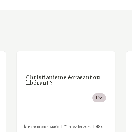
Christianisme écrasant ou
libérant ?
Lire
Père Joseph-Marie
|
4 février 2020
|
0


