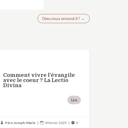
Dieu nous entend-il ?
→
Comment vivre l’évangile
avec le coeur ? La Lectio
Divina
Lire
Père Joseph-Marie
|
4 février 2020
|
0


