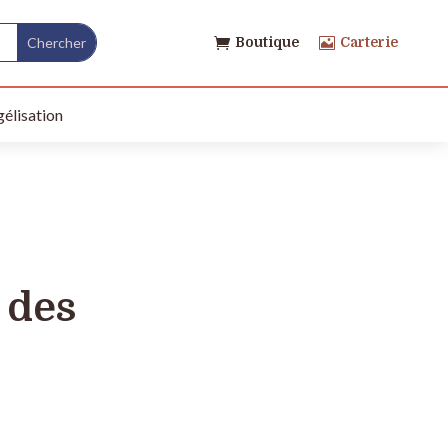
Boutique
Carterie


élisation
e des