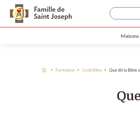
Maisons
Formation
Cycle Bêta
Que dit la Bible s

Que 