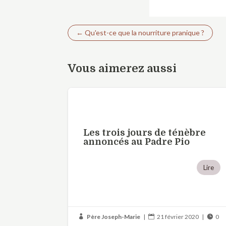
←
Qu'est-ce que la nourriture pranique ?
Vous aimerez aussi
Les trois jours de ténèbre
annoncés au Padre Pio
Lire
Père Joseph-Marie
|
21 février 2020
|
0


